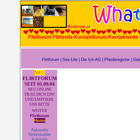
flirtforum.at
Flirtforum Flirtseite Kontaktforum Kontaktseit
Flirtforum
|
Sex-Life
|
Die Ich-AG
|
Pferderegister
|
Gel
NEU
FLIRTFORUM
SEIT 01.09.04
NEU ONLINE
TRAG DICH EIN!
UND EMPFIEHL
UNS BITTE
WEITER
Flirtforum
Home
Autoseite
Wohnmobile
Autoteile