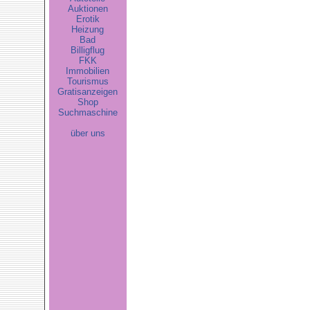
Auktionen
Erotik
Heizung
Bad
Billigflug
FKK
Immobilien
Tourismus
Gratisanzeigen
Shop
Suchmaschine
über uns